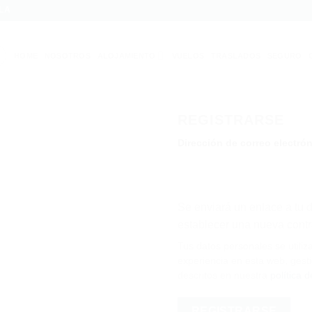
LA
HOME
NOSOTROS
ALOJAMIENTO
VUELOS
TRASLADOS
SEGURO
REGISTRARSE
igatorio
Dirección de correo electró
Se enviará un enlace a tu d
establecer una nueva cont
Tus datos personales se utiliz
experiencia en esta web, gesti
descritos en nuestra
política 
REGISTRARSE