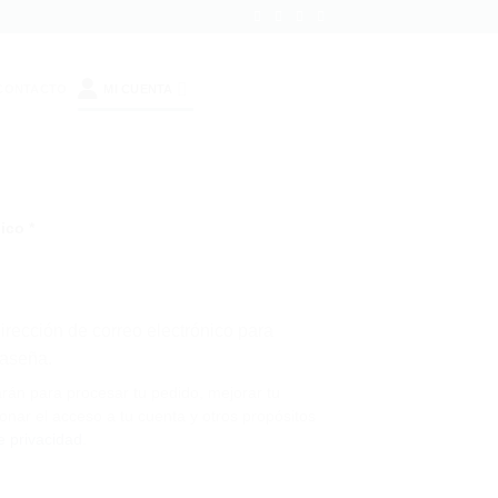
CONTACTO
MI CUENTA
Obligatorio
nico
*
irección de correo electrónico para
raseña.
arán para procesar tu pedido, mejorar tu
onar el acceso a tu cuenta y otros propósitos
de privacidad
.