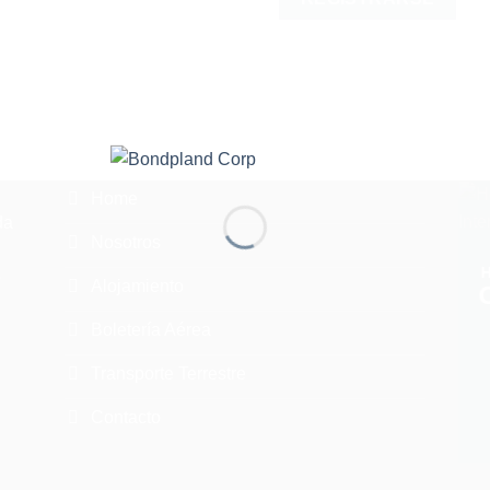
Home
da
Nosotros
o
Alojamiento
Boletería Aérea
Transporte Terrestre
Contacto