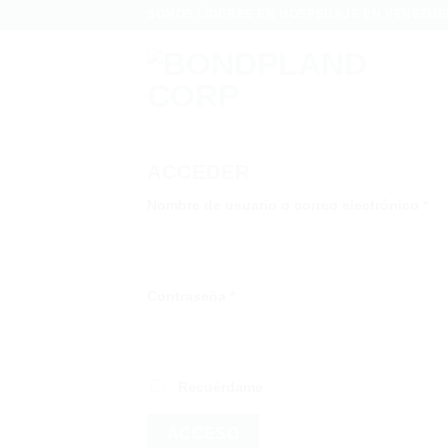
Saltar
SOMOS LÍDERES EN HOSPEDAJE EN VENEZUE
al
contenido
ACCEDER
Obl
Nombre de usuario o correo electrónico
*
Obligatorio
Contraseña
*
Recuérdame
ACCESO