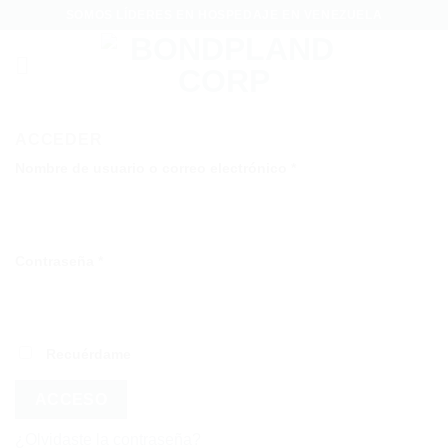
Saltar
SOMOS LÍDERES EN HOSPEDAJE EN VENEZUELA
al
contenido
ACCEDER
Obligatorio
Nombre de usuario o correo electrónico
*
Obligatorio
Contraseña
*
Recuérdame
ACCESO
¿Olvidaste la contraseña?