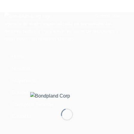
Somos una
agencia de viajes especializada en presentarle las
mejores tarifas, y cuya visión es construir relaciones a
largo plazo con nuestros clientes.
Home
Nosotros
Alojamiento
Boletería Aérea
Transporte Terrestre
Contacto