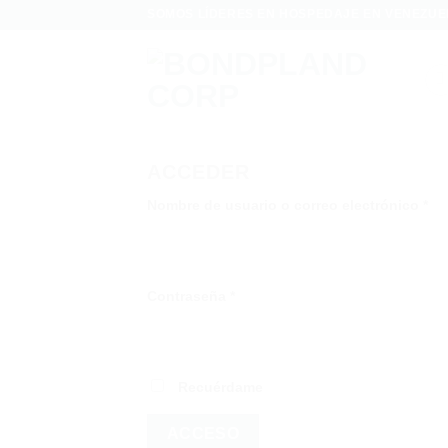
Saltar
SOMOS LÍDERES EN HOSPEDAJE EN VENEZUE
al
contenido
ACCEDER
Obl
Nombre de usuario o correo electrónico
*
Obligatorio
Contraseña
*
Recuérdame
ACCESO