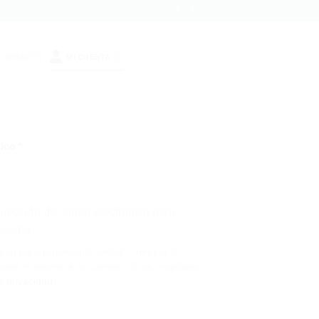
CONTACTO
MI CUENTA
Obligatorio
nico
*
irección de correo electrónico para
raseña.
arán para procesar tu pedido, mejorar tu
onar el acceso a tu cuenta y otros propósitos
de privacidad
.