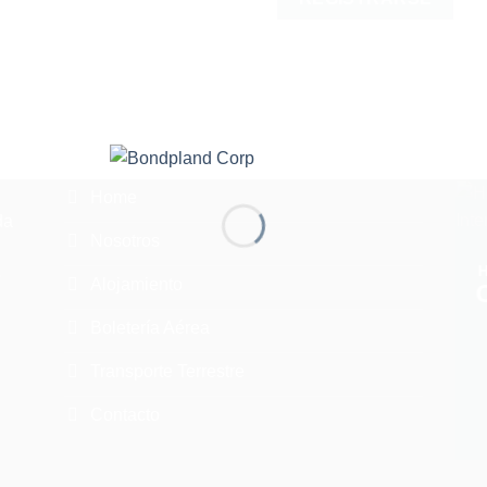
Home
da
Nosotros
o
Alojamiento
Boletería Aérea
Transporte Terrestre
Contacto