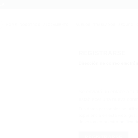
LA
HOME
NOSOTROS
ALOJAMIENTO
VUELOS
TRASLADOS
SEGURO
REGISTRARSE
igatorio
Dirección de correo electró
Se enviará un enlace a tu d
establecer una nueva cont
Tus datos personales se utiliz
experiencia en esta web, gesti
descritos en nuestra
política 
REGISTRARSE