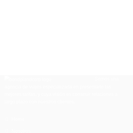
Solicitar Cotización en este Hotel
Somos una
agencia de viajes especializada en presentarle las
mejores tarifas, y cuya visión es construir relaciones a
largo plazo con nuestros clientes.
Home
Nosotros