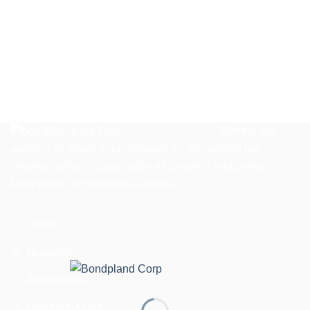
Somos una
agencia de viajes especializada en presentarle las
mejores tarifas, y cuya visión es construir relaciones a
largo plazo con nuestros clientes.
Home
Nosotros
Alojamiento
Boletería Aérea