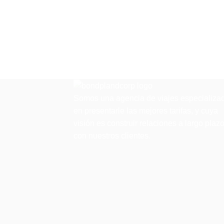
haciéndote sentir como en casa.
Somos una agencia de viajes especializa
en presentarle las mejores tarifas, y cuya
visión es construir relaciones a largo plaz
con nuestros clientes.