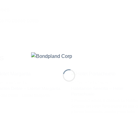
ties.
ce no posee costo.
S
TEL MARGARITA
HOTEL PORTACHUELO
Habitación Sencilla – Hotel
ación Doble – Lidotel Margarita
Portachuelo
ción Doble - Lidotel Margarita
2 Persons2 adults, 0 children La Habita
Sencilla del Hotel Portachuelo es una c
y fresca habitación, amplia y con baño.