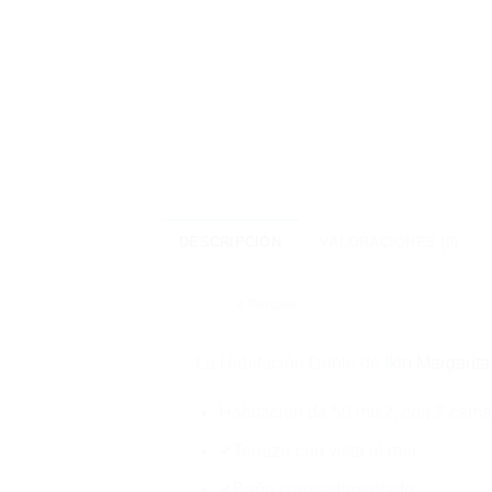
DESCRIPCIÓN
VALORACIONES (0)
4 Persons
La Habitación Doble de
Ikin Margarit
Habitación de 50 mts2, con 2 cam
✔Terraza con vista al mar.
✔Baño compartimentado.