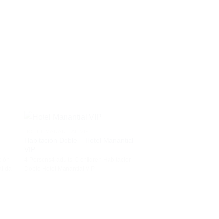
HOTEL MANANTIAL VIP
Habitación Doble – Hotel Manantial
VIP
ción
4 Persons4 adults, 0 children Habitación
álida
Doble Hotel Manantial VIP