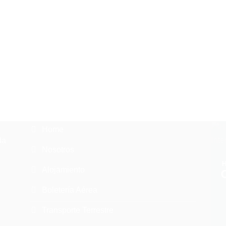
Home
da
Nosotros
o
Alojamiento
Boletería Aérea
Transporte Terrestre