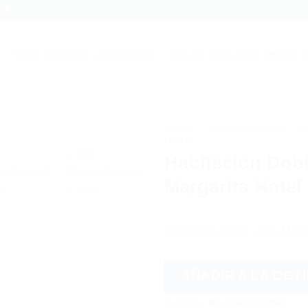
LA
HOME
NOSOTROS
ALOJAMIENTO
VUELOS
TRASLADOS
SEGURO
INICIO
/
NUEVA ESPARTA
/
I
HOTEL
Habitación Dobl
Margarita Hotel
Habitación Doble – Ikin Marga
AÑADIR A LA COT
Categoría:
Ikin Margarita Hotel