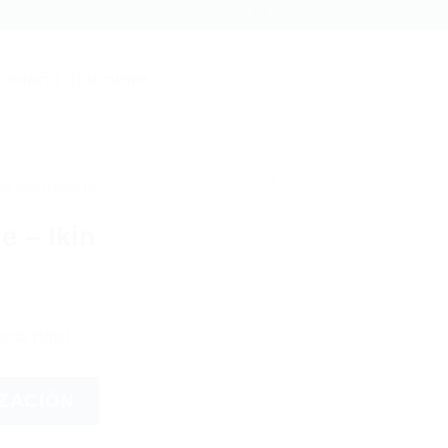
CONTACTO
MI CUENTA
KIN MARGARITA
e – Ikin
rita Hotel
IZACIÓN