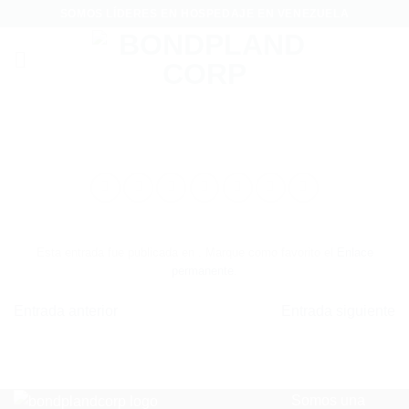
Saltar
SOMOS LÍDERES EN HOSPEDAJE EN VENEZUELA
al
contenido
Esta entrada fue publicada en . Marque como favorito el
Enlace
permanente
.
Entrada anterior
Entrada siguiente
Somos una