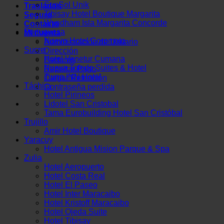
SunSol Unik
Traslados
Tibisay Hotel Boutique Margarita
Seguro
Wyndham Isla Margarita Concorde
Contacto
Portuguesa
Mi cuenta
Nuevo Hotel Coromoto
Administración de Usuario
Sucre
Dirección
Hotel Venetur Cumana
Facturas
Nueva Toledo Suites & Hotel
Reportar Pago
Tiuna INN Hotel
Cargar Retención
Táchira
Contraseña perdida
Hotel Pirineos
Lidotel San Cristobal
Tama Eurobuilding Hotel San Cristóbal
Trujillo
Amir Hotel Boutique
Yaracuy
Hotel Antigua Mision Parque & Spa
Zulia
Hotel Aeropuerto
Hotel Costa Real
Hotel El Paseo
Hotel Inter Maracaibo
Hotel Kristoff Maracaibo
Hotel Ojeda Suite
Hotel Tibisay