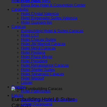
Hoteles en Zulia
Hotel Plaza Merú
Rosa Bela Hotel & Convention Center
Carabobo
Hotel Crystal Valencia
Hotel Emperador Suites Valencia
Hotel Guaparo Inn
Caracas
Eurobuilding Hotel & Suites Caracas
Hotel CCT
Hotel Chacao Suites
Hotel JW Marriott Caracas
Hotel Meliá Caracas
Hotel Pestana
Hotel Plaza Mayor
Hotel President
Hotel Renaissance Caracas
Hotel Shelter Suites
Hotel Tamanaco Caracas
Hotel Waldorf
Lidotel
Cojedes
Hotel Paternopoli
Falcón
Eurobuilding Hotel & Suites
Eurobuilding Hotel & Suites Coro
Lidotel Paraguaná
Caracas