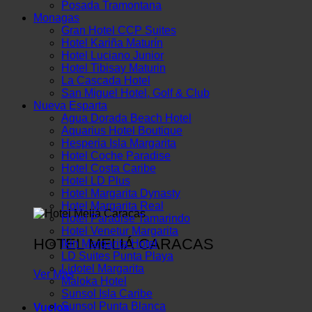
Posada Tramontana
Monagas
Gran Hotel CCP Suites
Hotel Kariña Maturín
Hotel Luciano Junior
Hotel Tibisay Maturin
La Cascada Hotel
San Miguel Hotel, Golf & Club
Nueva Esparta
Agua Dorada Beach Hotel
Aquarius Hotel Boutique
Hesperia Isla Margarita
Hotel Coche Paradise
Hotel Costa Caribe
Hotel LD Plus
Hotel Margarita Dynasty
Hotel Margarita Real
Hotel Paradise Tamarindo
Hotel Venetur Margarita
HOTEL MELIÁ CARACAS
Ikin Margarita Hotel
LD Suites Punta Playa
Lidotel Margarita
Ver Más
Maloka Hotel
Sunsol Isla Caribe
Sunsol Punta Blanca
Vuelos