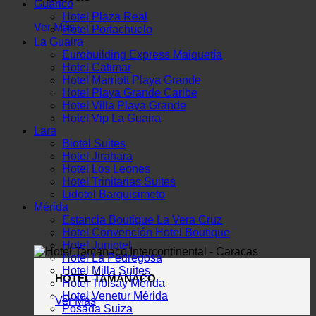
Guárico
Hotel Plaza Real
Ver Más
Hotel Portachuelo
La Guaira
Eurobuilding Express Maiquetía
Hotel Catimar
Hotel Marriott Playa Grande
Hotel Playa Grande Caribe
Hotel Villa Playa Grande
Hotel Vip La Guaira
Lara
Biotel Suites
Hotel Jirahara
Hotel Los Leones
Hotel Trinitarias Suites
Lidotel Barquisimeto
Mérida
Estancia Boutique La Vera Cruz
Hotel Convención Hotel Boutique
Hotel Juniotel
Hotel La Pedregosa
Hotel Milla Suites
HOTEL TAMANACO
Hotel Tibisay Mérida
Hotel Venetur Mérida
Ver Más
Posada Suiza