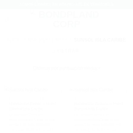
Saltar
SOMOS LÍDERES EN HOSPEDAJE EN VENEZUELA
al
contenido
INICIO
/
NUEVA ESPARTA
/
SUNSOL ISLA CARIBE
FILTRAR
SUNSOL ISLA CARIBE
SUNSOL ISLA CARIBE
Habitación Doble – Hotel
Habitación Deluxe – Hotel
Sunsol Isla Caribe
Sunsol Isla Caribe
La habitación Doble del
La habitación Deluxe del
Hotel Sunsol Isla Caribe
es una
Hotel Sunsol Isla Caribe
es una
amplia y hermosa habitación con
amplia y hermosa habitación con
cama king, donde la frescura y
cama king, donde la frescura y