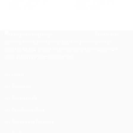
claridad se combinan con lo
claridad se combinan con lo
tropical y elegante.
tropical y elegante.
Somos una
agencia de viajes especializada en presentarle las
mejores tarifas, y cuya visión es construir relaciones a
largo plazo con nuestros clientes.
Home
Nosotros
Alojamiento
Boletería Aérea
Transporte Terrestre