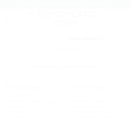
Saltar
SOMOS LÍDERES EN HOSPEDAJE EN VENEZUELA
al
contenido
INICIO
/
SUCRE
/
TIUNA INN HOTEL
FILTRAR
TIUNA INN HOTEL
TIUNA INN HOTEL
Habitación Doble – Tiuna
Habitación Sencilla –
INN Hotel
Tiuna INN Hotel
La Habitación Doble del Tiuna INN
La Habitación Sencilla del Tiuna
Hotel dispone de vestier, baño
INN Hotel dispone de vestier,
completo, Aire Acondicionado,
baño completo, Aire
Smart TV, Wifi.
Acondicionado, Smart TV, Wifi.