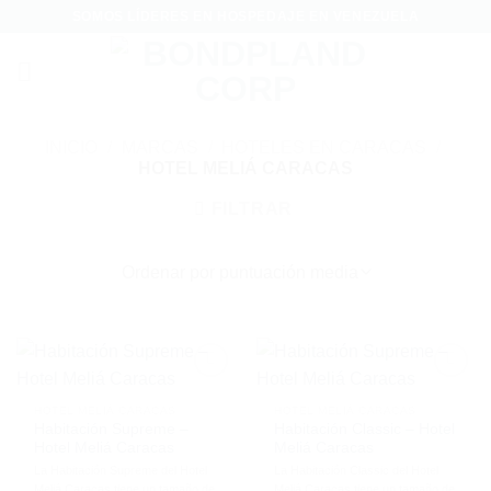
Saltar
SOMOS LÍDERES EN HOSPEDAJE EN VENEZUELA
al
contenido
INICIO
/
MARCAS
/
HOTELES EN CARACAS
/
HOTEL MELIÁ CARACAS
FILTRAR
HOTEL MELIÁ CARACAS
HOTEL MELIÁ CARACAS
Habitación Supreme –
Habitación Classic – Hotel
Hotel Meliá Caracas
Meliá Caracas
La Habitación Supreme del Hotel
La Habitación Classic del Hotel
Meliá Caracas tiene un tamaño de
Meliá Caracas tiene un tamaño de