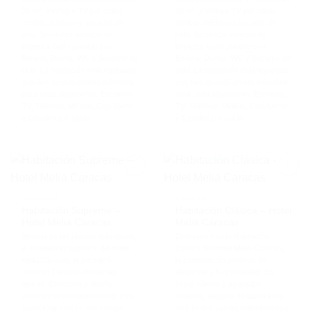
35 m², e incluye TV por cable,
35 m², e incluye TV por cable,
minibar, teléfono y secador de
minibar, teléfono y secador de
pelo. Se ofrece servicio de
pelo. Se ofrece servicio de
limpieza, baño privado con
limpieza, baño privado con
Bañera, Ducha, WC y Secador de
Bañera, Ducha, WC y Secador de
pelo. La habitación está equipada
pelo. La habitación está equipada
con Aire acondicionado individual
con Aire acondicionado individual
para cada alojamiento, Escritorio,
para cada alojamiento, Escritorio,
TV, Teléfono, Minibar, Caja fuerte
TV, Teléfono, Minibar, Caja fuerte
y Canales por cable.
y Canales por cable.
CARACAS
CARACAS
Habitación Supreme –
Habitación Clásica – Hotel
Hotel Meliá Caracas
Meliá Caracas
Situada en las plantas superiores,
Descubre con la Habitación
la Habitación Supreme del Hotel
Clásica del Hotel Meliá Caracas,
Meliá Caracas te permitirá
la combinación perfecta de
conocer Caracas desde las
elegancia y funcionalidad. En
alturas. Distinción y diseño
tonos cálidos y acabados
clásico con un equipamiento con
dorados, dispone de cama king-
cama king-size (o dos camas
size (o dos camas individuales) y