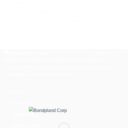
individuales), baño privado con
un cuarto de baño con ducha con
ducha e hidromasaje, y servicio
hidromasaje. Incluye TV por
de descubierta. Esta habitación
cable, minibar, teléfono y secador
exclusiva cuenta con zona de
de pelo. Se ofrece servicio de
estar amplia. Servicios: Medidas:
limpieza. Servicios: Medidas: [...]
[...]
Somos una
agencia de viajes especializada en presentarle las
mejores tarifas, y cuya visión es construir relaciones a
largo plazo con nuestros clientes.
Home
Nosotros
Alojamiento
Boletería Aérea